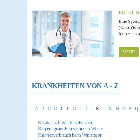
ENTZÜN
Eine Speise
(Gastroösop
immer dann 
MEHR
KRANKHEITEN VON A - Z
A
B
C
D
E
F
G
H
I
J
K
L
M
N
O
P
Q
Krank durch Wohlstandsbauch
Körpereigener Hautschutz im Winter
Kalorienverbrauch beim Wintersport