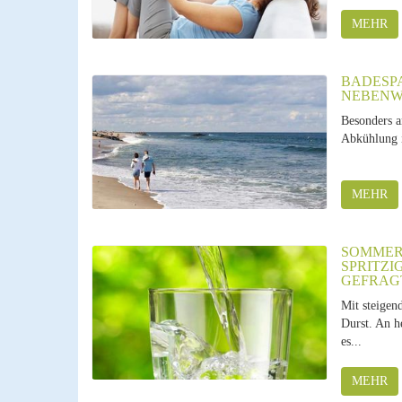
MEHR
BADESPA
EBENWI
Besonders 
Abkühlung i
MEHR
SOMMER,
SPRITZI
GEFRAG
Mit steigen
Durst. An h
es...
MEHR