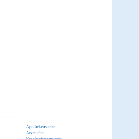
Apothekensuche
Arztsuche