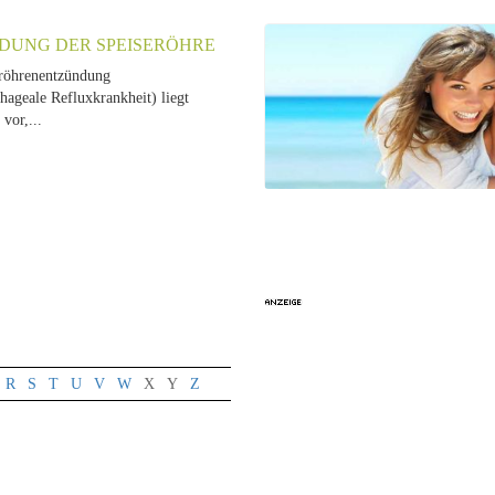
DUNG DER SPEISERÖHRE
röhrenentzündung
hageale Refluxkrankheit) liegt
vor,...
R
S
T
U
V
W
X
Y
Z