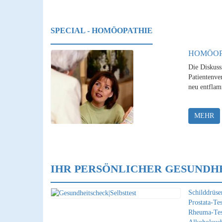
SPECIAL - HOMÖOPATHIE
HOMÖOP
Die Diskuss
Patientenver
neu entflam
MEHR
IHR PERSÖNLICHER GESUNDH
Schilddrüsen
Prostata-Tes
Rheuma-Tes