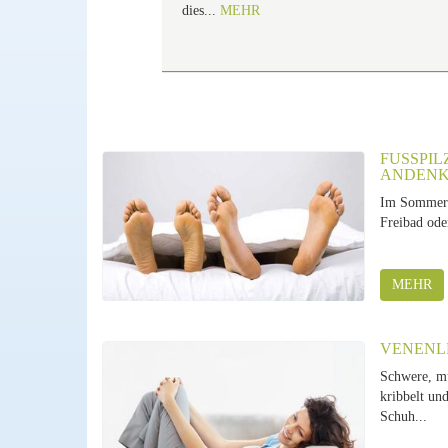
dies...
MEHR
FUSSPILZ
NDENKE
Im Sommer i
Freibad ode
MEHR
VENENL
Schwere, mü
kribbelt und
Schuh...