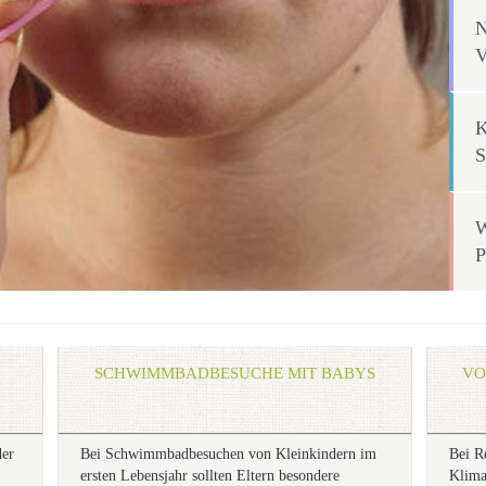
SCHWIMMBADBESUCHE MIT BABYS
VO
der
Bei Schwimmbadbesuchen von Kleinkindern im
Bei R
ersten Lebensjahr sollten Eltern besondere
Klima