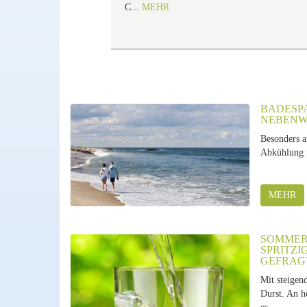
C...
MEHR
BADESPA
EBENWI
Besonders 
Abkühlung i
MEHR
SOMMER,
SPRITZI
GEFRAG
Mit steigen
Durst. An h