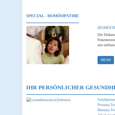
SPECIAL - HOMÖOPATHIE
HOMÖOP
Die Diskuss
Patientenver
neu entflam
MEHR
IHR PERSÖNLICHER GESUNDH
Schilddrüsen
Prostata-Tes
Rheuma-Tes