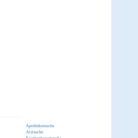
Apothekensuche
Arztsuche