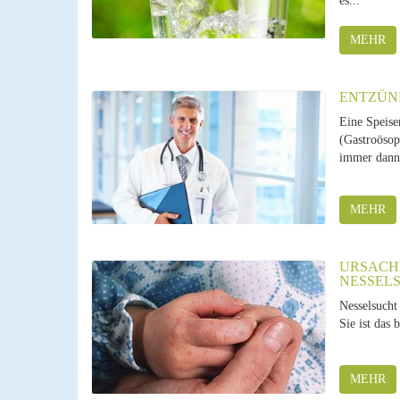
es...
MEHR
ENTZÜN
Eine Speise
(Gastroösop
immer dann 
MEHR
URSACH
NESSEL
Nesselsucht 
Sie ist das 
MEHR