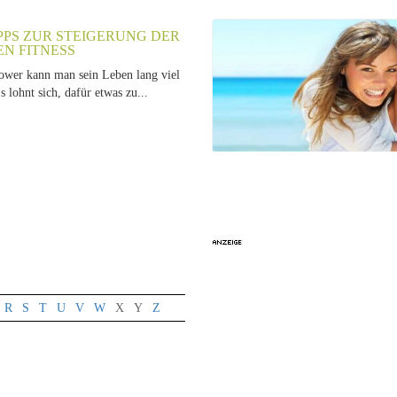
PPS ZUR STEIGERUNG DER
EN FITNESS
wer kann man sein Leben lang viel
s lohnt sich, dafür etwas zu...
R
S
T
U
V
W
X
Y
Z