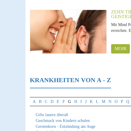
ZEHN TI
GEISTIG
Mit Mind Po
erreichen. E
MEHR
KRANKHEITEN VON A - Z
A
B
C
D
E
F
G
H
I
J
K
L
M
N
O
P
Q
Gifte lauern überall
Geschmack von Kindern schulen
Gerstenkorn - Entzündung am Auge