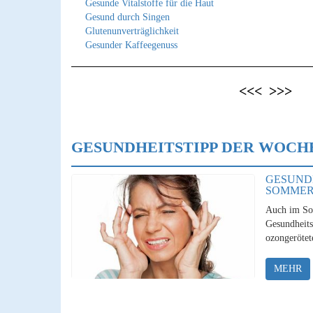
Gesunde Vitalstoffe für die Haut
Gesund durch Singen
Glutenunverträglichkeit
Gesunder Kaffeegenuss
<<<
>>>
GESUNDHEITSTIPP DER WOCH
GESUND
SOMME
Auch im So
Gesundheits
ozongerötet
MEHR