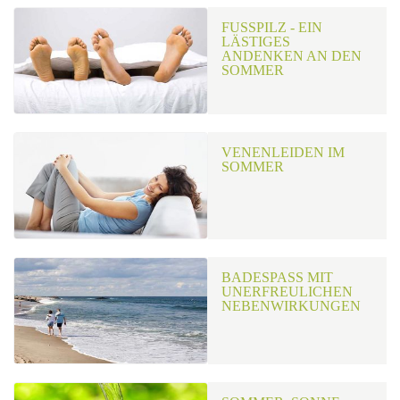
FUSSPILZ - EIN L
ÄSTIGES A
NDENKEN AN DEN S
OMMER
VENENLEIDEN IM
SOMMER
BADESPASS MIT U
NERFREULICHEN N
EBENWIRKUNGEN