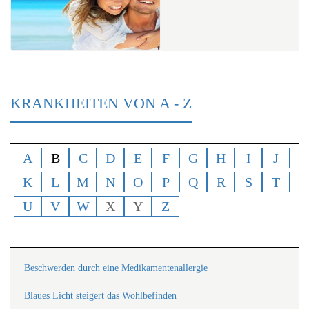
KRANKHEITEN VON A - Z
A
B
C
D
E
F
G
H
I
J
K
L
M
N
O
P
Q
R
S
T
U
V
W
X
Y
Z
Beschwerden durch eine Medikamentenallergie
Blaues Licht steigert das Wohlbefinden