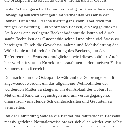
die osteopathische Arbeit ab dem 6. Monat bis zur Geburt.
In der Schwangerschaft kommt es häufig zu Kreuzschmerzen,
Bewegungseinschränkungen und vermehrtes Wasser in den
Beinen. Oft ist die Ursache hierfür ganz klein, aber doch mit
riesiger Auswirkung. Ein verdrehtes Becken, ein weggeknickter
Steiß oder eine verlagerte Beckenbodenmuskulatur sind durch
sanfte Techniken der Osteopathie schnell und ohne viel Stress zu
beseitigen. Durch die Gewichtszunahme und Mehrbelastung der
Wirbelsäule und durch die Öffnung des Beckens, um das
Tiefertreten des Fetus zu ermöglichen, wird dieses spürbar. Auch
hier wird mit sanften Korrekturmassnahmen in den meisten Fällen
Schmerzfreiheit erreicht.
Demnach kann die Osteopathie während der Schwangerschaft
angewendet werden, um das allgemeine Wohlbefinden der
werdenden Mutter zu steigern, um den Ablauf der Geburt für
Mutter und Kind zu begünstigen und um vorausgegangene,
dramatisch verlaufende Schwangerschaften und Geburten zu
verarbeiten.
Bei der Entbindung werden die Bänder des mütterlichen Beckens
massiv gedehnt. Normalerweise ordnet sich alles wieder von selbst