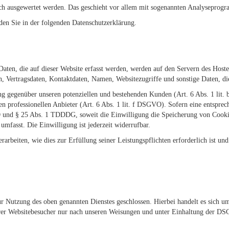
isch ausgewertet werden. Das geschieht vor allem mit sogenannten Analyseprog
den Sie in der folgenden Datenschutzerklärung.
ten, die auf dieser Website erfasst werden, werden auf den Servern des Hosters
Vertragsdaten, Kontaktdaten, Namen, Websitezugriffe und sonstige Daten, die
ng gegenüber unseren potenziellen und bestehenden Kunden (Art. 6 Abs. 1 lit. 
en professionellen Anbieter (Art. 6 Abs. 1 lit. f DSGVO). Sofern eine entspre
VO und § 25 Abs. 1 TDDDG, soweit die Einwilligung die Speicherung von Cooki
mfasst. Die Einwilligung ist jederzeit widerrufbar.
arbeiten, wie dies zur Erfüllung seiner Leistungspflichten erforderlich ist u
 Nutzung des oben genannten Dienstes geschlossen. Hierbei handelt es sich um
erer Websitebesucher nur nach unseren Weisungen und unter Einhaltung der DS