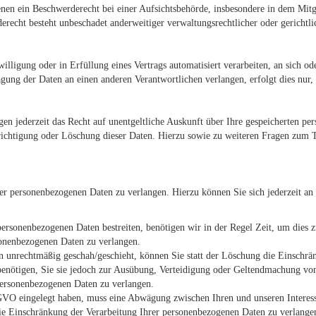
n ein Beschwerderecht bei einer Aufsichtsbehörde, insbesondere in dem Mitgli
recht besteht unbeschadet anderweitiger verwaltungsrechtlicher oder gerichtli
illigung oder in Erfüllung eines Vertrags automatisiert verarbeiten, an sich o
gung der Daten an einen anderen Verantwortlichen verlangen, erfolgt dies nur, 
en jederzeit das Recht auf unentgeltliche Auskunft über Ihre gespeicherten 
richtigung oder Löschung dieser Daten. Hierzu sowie zu weiteren Fragen zum 
rer personenbezogenen Daten zu verlangen. Hierzu können Sie sich jederzeit a
 personenbezogenen Daten bestreiten, benötigen wir in der Regel Zeit, um dies 
sonenbezogenen Daten zu verlangen.
 unrechtmäßig geschah/geschieht, können Sie statt der Löschung die Einschrä
nötigen, Sie sie jedoch zur Ausübung, Verteidigung oder Geltendmachung von 
personenbezogenen Daten zu verlangen.
VO eingelegt haben, muss eine Abwägung zwischen Ihren und unseren Interess
die Einschränkung der Verarbeitung Ihrer personenbezogenen Daten zu verlange