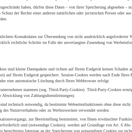
ngeschränkt haben, dürfen diese Daten – von ihrer Speicherung abgesehen – n
hutz der Rechte einer anderen natürlichen oder juristischen Person oder aus 
rden.
lichten Kontaktdaten zur Übersendung von nicht ausdrücklich angeforderter 
rücklich rechtliche Schritte im Falle der unverlangten Zusendung von Werbeinf
kies sind kleine Datenpakete und richten auf Ihrem Endgerät keinen Schaden a
es) auf Ihrem Endgerät gespeichert. Session-Cookies werden nach Ende Ihres 
n oder eine automatische Löschung durch Ihren Webbrowser erfolgt.
ttunternehmen stammen (sog. Third-Party-Cookies). Third-Party-Cookies ermög
r Abwicklung von Zahlungsdienstleistungen).
sind technisch notwendig, da bestimmte Webseitenfunktionen ohne diese nicht 
g des Nutzerverhaltens oder zu Werbezwecken verwendet werden.
tionsvorgangs, zur Bereitstellung bestimmter, von Ihnen erwünschter Funktio
rforderlich sind (notwendige Cookies), werden auf Grundlage von Art. 6 Abs. 
n berechtigtes Interesse an der Speicherung von notwendigen Cookies zur techni