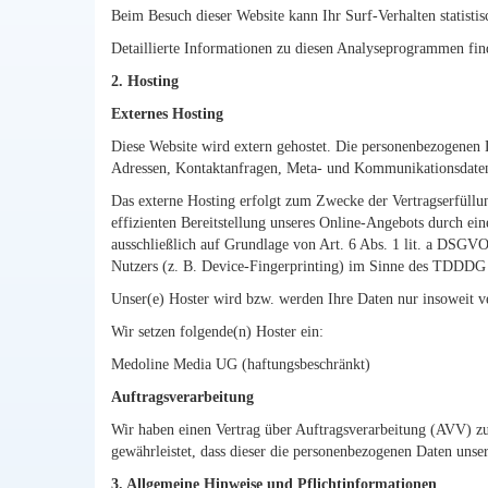
Beim Besuch dieser Website kann Ihr Surf-Verhalten statist
Detaillierte Informationen zu diesen Analyseprogrammen fin
2. Hosting
Externes Hosting
Diese Website wird extern gehostet. Die personenbezogenen Da
Adressen, Kontaktanfragen, Meta- und Kommunikationsdaten, 
Das externe Hosting erfolgt zum Zwecke der Vertragserfüllu
effizienten Bereitstellung unseres Online-Angebots durch ein
ausschließlich auf Grundlage von Art. 6 Abs. 1 lit. a DSG
Nutzers (z. B. Device-Fingerprinting) im Sinne des TDDDG u
Unser(e) Hoster wird bzw. werden Ihre Daten nur insoweit ver
Wir setzen folgende(n) Hoster ein:
Medoline Media UG (haftungsbeschränkt)
Auftragsverarbeitung
Wir haben einen Vertrag über Auftragsverarbeitung (AVV) zur
gewährleistet, dass dieser die personenbezogenen Daten uns
3. Allgemeine Hinweise und Pflicht­informationen