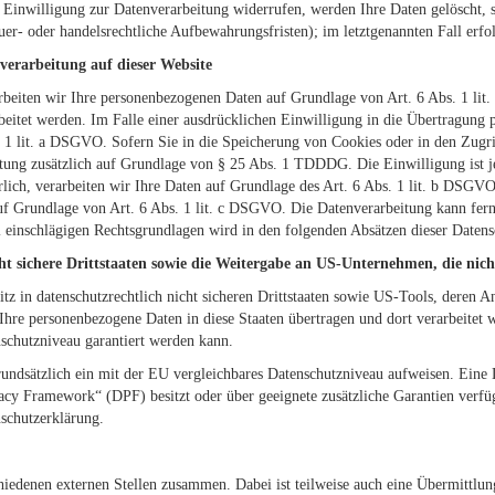
 Einwilligung zur Datenverarbeitung widerrufen, werden Ihre Daten gelöscht, s
er- oder handelsrechtliche Aufbewahrungsfristen); im letztgenannten Fall erfo
erarbeitung auf dieser Website
arbeiten wir Ihre personenbezogenen Daten auf Grundlage von Art. 6 Abs. 1 li
itet werden. Im Falle einer ausdrücklichen Einwilligung in die Übertragung pe
1 lit. a DSGVO. Sofern Sie in die Speicherung von Cookies oder in den Zugrif
eitung zusätzlich auf Grundlage von § 25 Abs. 1 TDDDG. Die Einwilligung ist je
ch, verarbeiten wir Ihre Daten auf Grundlage des Art. 6 Abs. 1 lit. b DSGVO.
auf Grundlage von Art. 6 Abs. 1 lit. c DSGVO. Die Datenverarbeitung kann fern
l einschlägigen Rechtsgrundlagen wird in den folgenden Absätzen dieser Datens
ht sichere Drittstaaten sowie die Weitergabe an US-Unternehmen, die nicht
z in datenschutzrechtlich nicht sicheren Drittstaaten sowie US-Tools, deren
 Ihre personenbezogene Daten in diese Staaten übertragen und dort verarbeitet w
nschutzniveau garantiert werden kann.
 grundsätzlich ein mit der EU vergleichbares Datenschutzniveau aufweisen. Eine
y Framework“ (DPF) besitzt oder über geeignete zusätzliche Garantien verfüg
nschutzerklärung.
hiedenen externen Stellen zusammen. Dabei ist teilweise auch eine Übermittlu