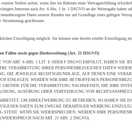
xterne Stellen weiter, wenn dies im Rahmen einer Vertragserfüllung erforderlich
chtigtes Interesse nach Art. 6 Abs. 1 lit. f DSGVO an der Weitergabe haben o
rsonenbezogene Daten unserer Kunden nur auf Grundlage eines gültigen Vertrag
 Verarbeitung geschlossen.
klichen Einwilligung möglich. Sie können eine bereits erteilte Einwilligung j
ren Fällen sowie gegen Direktwerbung (Art. 21 DSGVO)
N ART. 6 ABS. 1 LIT. E ODER F DSGVO ERFOLGT, HABEN SIE JE
 DIE VERARBEITUNG IHRER PERSONENBEZOGENEN DATEN WIDERSP
NG. DIE JEWEILIGE RECHTSGRUNDLAGE, AUF DENEN EINE VERAR
H EINLEGEN, WERDEN WIR IHRE BETROFFENEN PERSONENBEZOG
GRÜNDE FÜR DIE VERARBEITUNG NACHWEISEN, DIE IHRE INTE
CHUNG, AUSÜBUNG ODER VERTEIDIGUNG VON RECHTSANSPRÜCHEN
BEITET, UM DIREKTWERBUNG ZU BETREIBEN, SO HABEN SIE DA
OGENER DATEN ZUM ZWECKE DERARTIGER WERBUNG EINZULEGEN
G STEHT. WENN SIE WIDERSPRECHEN, WERDEN IHRE PERSONEN
IDERSPRUCH NACH ART. 21 ABS. 2 DSGVO).