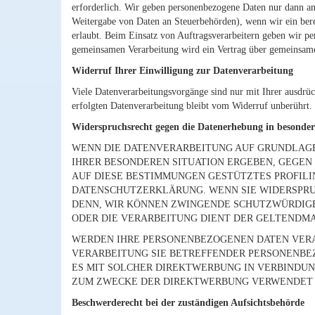
erforderlich. Wir geben personenbezogene Daten nur dann an e
Weitergabe von Daten an Steuerbehörden), wenn wir ein bere
erlaubt. Beim Einsatz von Auftragsverarbeitern geben wir pe
gemeinsamen Verarbeitung wird ein Vertrag über gemeinsame
Widerruf Ihrer Einwilligung zur Datenverarbeitung
Viele Datenverarbeitungsvorgänge sind nur mit Ihrer ausdrüc
erfolgten Datenverarbeitung bleibt vom Widerruf unberührt.
Widerspruchsrecht gegen die Datenerhebung in besonde
WENN DIE DATENVERARBEITUNG AUF GRUNDLAGE VO
IHRER BESONDEREN SITUATION ERGEBEN, GEGEN
AUF DIESE BESTIMMUNGEN GESTÜTZTES PROFILI
DATENSCHUTZERKLÄRUNG. WENN SIE WIDERSPRUC
DENN, WIR KÖNNEN ZWINGENDE SCHUTZWÜRDIGE 
ODER DIE VERARBEITUNG DIENT DER GELTENDMA
WERDEN IHRE PERSONENBEZOGENEN DATEN VERAR
VERARBEITUNG SIE BETREFFENDER PERSONENBEZ
ES MIT SOLCHER DIREKTWERBUNG IN VERBINDUN
ZUM ZWECKE DER DIREKTWERBUNG VERWENDET (W
Beschwerde­recht bei der zuständigen Aufsichts­behörde