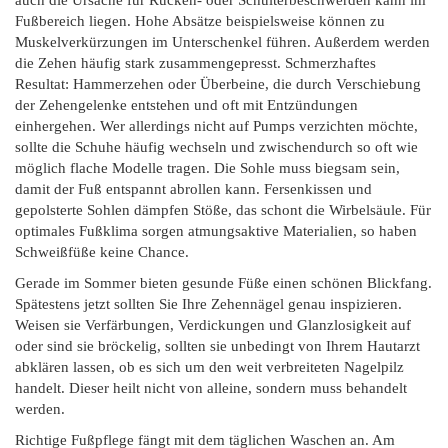
Fußbereich liegen. Hohe Absätze beispielsweise können zu
Muskelverkürzungen im Unterschenkel führen. Außerdem werden
die Zehen häufig stark zusammengepresst. Schmerzhaftes
Resultat: Hammerzehen oder Überbeine, die durch Verschiebung
der Zehengelenke entstehen und oft mit Entzündungen
einhergehen. Wer allerdings nicht auf Pumps verzichten möchte,
sollte die Schuhe häufig wechseln und zwischendurch so oft wie
möglich flache Modelle tragen. Die Sohle muss biegsam sein,
damit der Fuß entspannt abrollen kann. Fersenkissen und
gepolsterte Sohlen dämpfen Stöße, das schont die Wirbelsäule. Für
optimales Fußklima sorgen atmungsaktive Materialien, so haben
Schweißfüße keine Chance.
Gerade im Sommer bieten gesunde Füße einen schönen Blickfang.
Spätestens jetzt sollten Sie Ihre Zehennägel genau inspizieren.
Weisen sie Verfärbungen, Verdickungen und Glanzlosigkeit auf
oder sind sie bröckelig, sollten sie unbedingt von Ihrem Hautarzt
abklären lassen, ob es sich um den weit verbreiteten Nagelpilz
handelt. Dieser heilt nicht von alleine, sondern muss behandelt
werden.
Richtige Fußpflege fängt mit dem täglichen Waschen an. Am