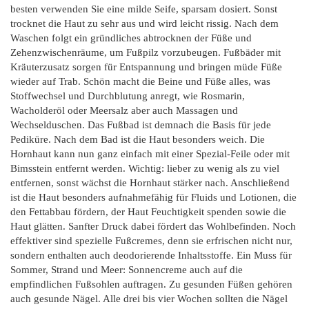
besten verwenden Sie eine milde Seife, sparsam dosiert. Sonst
trocknet die Haut zu sehr aus und wird leicht rissig. Nach dem
Waschen folgt ein gründliches abtrocknen der Füße und
Zehenzwischenräume, um Fußpilz vorzubeugen. Fußbäder mit
Kräuterzusatz sorgen für Entspannung und bringen müde Füße
wieder auf Trab. Schön macht die Beine und Füße alles, was
Stoffwechsel und Durchblutung anregt, wie Rosmarin,
Wacholderöl oder Meersalz aber auch Massagen und
Wechselduschen. Das Fußbad ist demnach die Basis für jede
Pediküre. Nach dem Bad ist die Haut besonders weich. Die
Hornhaut kann nun ganz einfach mit einer Spezial-Feile oder mit
Bimsstein entfernt werden. Wichtig: lieber zu wenig als zu viel
entfernen, sonst wächst die Hornhaut stärker nach. Anschließend
ist die Haut besonders aufnahmefähig für Fluids und Lotionen, die
den Fettabbau fördern, der Haut Feuchtigkeit spenden sowie die
Haut glätten. Sanfter Druck dabei fördert das Wohlbefinden. Noch
effektiver sind spezielle Fußcremes, denn sie erfrischen nicht nur,
sondern enthalten auch deodorierende Inhaltsstoffe. Ein Muss für
Sommer, Strand und Meer: Sonnencreme auch auf die
empfindlichen Fußsohlen auftragen. Zu gesunden Füßen gehören
auch gesunde Nägel. Alle drei bis vier Wochen sollten die Nägel