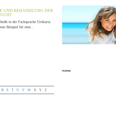
E UND BEHANDLUNG DER
SUCHT
heißt in der Fachsprache Urtikaria.
beste Beispiel für eine...
R
S
T
U
V
W
X
Y
Z