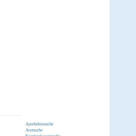
Apothekensuche
Arztsuche