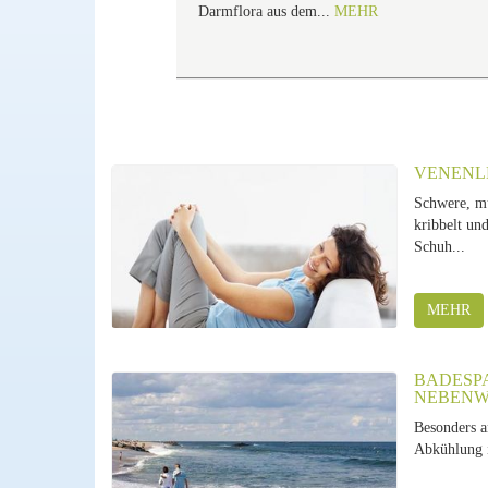
Darmflora aus dem...
MEHR
VENENL
Schwere, mü
kribbelt und
Schuh...
MEHR
BADESPA
EBENWI
Besonders 
Abkühlung i