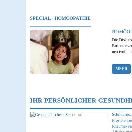
SPECIAL - HOMÖOPATHIE
HOMÖOP
Die Diskuss
Patientenver
neu entflam
MEHR
IHR PERSÖNLICHER GESUNDH
Schilddrüsen
Prostata-Tes
Rheuma-Tes