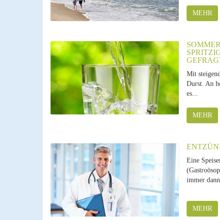
MEHR
SOMMER,
SPRITZI
GEFRAG
Mit steigen
Durst. An h
es...
MEHR
ENTZÜN
Eine Speise
(Gastroösop
immer dann 
MEHR