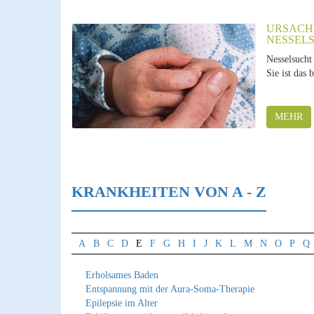
URSACH
NESSEL
Nesselsucht 
Sie ist das 
MEHR
KRANKHEITEN VON A - Z
A
B
C
D
E
F
G
H
I
J
K
L
M
N
O
P
Q
Erholsames Baden
Entspannung mit der Aura-Soma-Therapie
Epilepsie im Alter