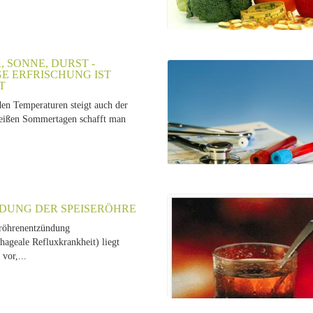
 SONNE, DURST -
GE ERFRISCHUNG IST
T
den Temperaturen steigt auch der
eißen Sommertagen schafft man
DUNG DER SPEISERÖHRE
röhrenentzündung
hageale Refluxkrankheit) liegt
vor,...