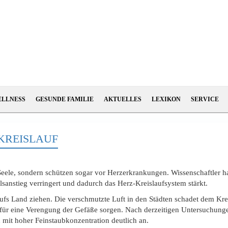
ELLNESS
GESUNDE FAMILIE
AKTUELLES
LEXIKON
SERVICE
KREISLAUF
e Seele, sondern schützen sogar vor Herzerkrankungen. Wissenschaftler
anstieg verringert und dadurch das Herz-Kreislaufsystem stärkt.
aufs Land ziehen. Die verschmutzte Luft in den Städten schadet dem Kre
t für eine Verengung der Gefäße sorgen. Nach derzeitigen Untersuchunge
it hoher Feinstaubkonzentration deutlich an.