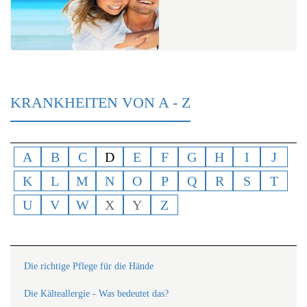
KRANKHEITEN VON A - Z
A
B
C
D
E
F
G
H
I
J
K
L
M
N
O
P
Q
R
S
T
U
V
W
X
Y
Z
Die richtige Pflege für die Hände
Die Kälteallergie - Was bedeutet das?