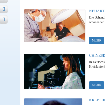
NEUART
Die Behandl
schonender 
MEHR
CHINESI
In Deutschl
Kreislaufer
MEHR
KREBSB