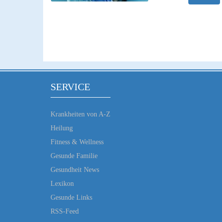
SERVICE
Krankheiten von A-Z
Heilung
Fitness & Wellness
Gesunde Familie
Gesundheit News
Lexikon
Gesunde Links
RSS-Feed