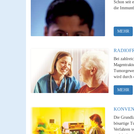
Schon seit 
die Immunth
MEHR
RADIOF
Bei zahlrei
Magentrakte
Tumorgewebe
wird durch e
MEHR
KONVEN
Die Grundla
bösartige T
Verfahren v