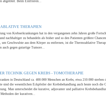
n abgetötet. Beim Einfrieren...
ABLATIVE THERAPIEN
ung von Krebserkrankungen hat in den vergangenen zehn Jahren große Fortsch
und nachhaltiger zu behandeln als bisher und so den Patienten größere Chancen
, um Geschwulste aus dem Körper zu entfernen, ist die Thermoablative Therapi
n auch gegen gutartige Tumore...
ER TECHNIK GEGEN KREBS - TOMOTHERAPIE
kranken in Deutschland ca. 400.000 Menschen an Krebs, etwa 210.000 sterben 
ie sind die wesentlichen Eckpfeiler der Krebsbehandlung auch heute noch die C
nung. Man unterscheidet die kurative, adjuvanter und palliative Krebsbehandlun
Methoden der kurativen...