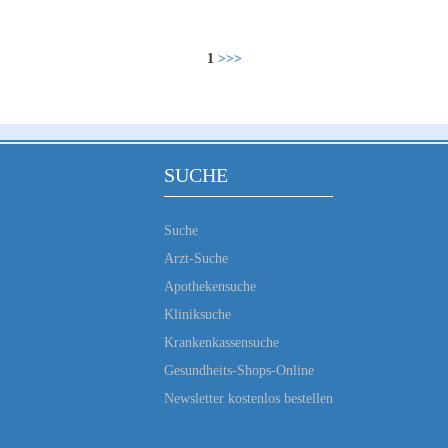
1
>>>
SUCHE
Suche
Arzt-Suche
Apothekensuche
Kliniksuche
Krankenkassensuche
Gesundheits-Shops-Online
Newsletter kostenlos bestellen