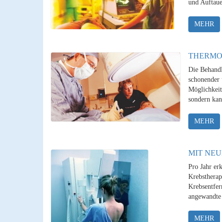
und Auftaue
MEHR
THERMO
Die Behandl
schonender 
Möglichkeit
sondern kan
MEHR
MIT NEU
Pro Jahr er
Krebstherap
Krebsentfer
angewandte 
MEHR