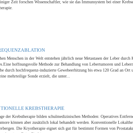
einiger Zeit forschen Wissenschaftler, wie sie das Immunsystem bei einer Kreb
erapie.
REQUENZABLATION
chen Menschen in der Welt entstehen jährlich neue Metastasen der Leber durch
s.Eine hoffnungsvolle Methode zur Behandlung von Lebertumoren und Lebermet
 durch hochfrequenz-induzierte Gewebeerhitzung bis etwa 120 Grad an Ort und 
ine mehrteilige Sonde erzielt, die unter...
TIONELLE KREBSTHERAPIE
ge der Krebstherapie bilden schulmedizinischen Methoden: Operatives Entfern
umore können aber zusätzlich lokal behandelt werden. Konventionelle Lokalther
erbergen. Die Kryotherapie eignet sich gut für bestimmt Formen von Prostatak