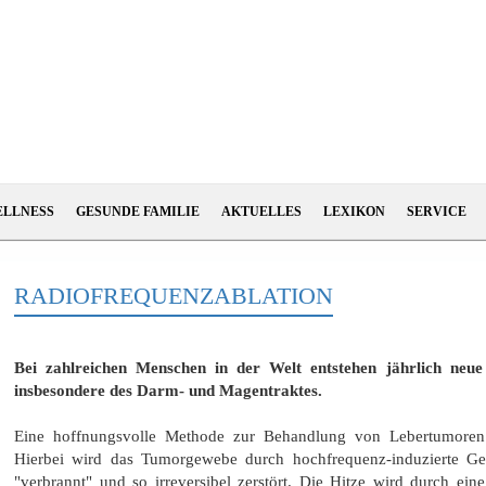
ELLNESS
GESUNDE FAMILIE
AKTUELLES
LEXIKON
SERVICE
RADIOFREQUENZABLATION
Bei zahlreichen Menschen in der Welt entstehen jährlich neu
insbesondere des Darm- und Magentraktes.
Eine hoffnungsvolle Methode zur Behandlung von Lebertumoren u
Hierbei wird das Tumorgewebe durch hochfrequenz-induzierte Ge
"verbrannt" und so irreversibel zerstört. Die Hitze wird durch eine