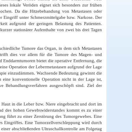
ses lokale Veröden eignet sich besonders zur frühen
ochen. Da die Hitzebehandung von Metastasen oder
r Eingriff unter Schmerzmittelgabe bzw. Narkose. Der
keit aufgrund der geringen Belastung des Patienten.
rzer stationärer Aufenthalte von zwei bis drei Tagen
rschiedliche Tumore das Organ, in dem sich Metastasen
trifft dies vor allem für die Tumore des Magen- und
 Enddarmtumoren bietet die operative Entfernung, die
 eine Operation der Lebermetastasen aufgrund der Lage
erapie einzudämmen. Wachsende Bedeutung gewinnt die
 eine konventionelle Operation nicht in der Lage ist,
ve Behandlungsverfahren ausgeschöpft sind. Ziel der
Haut in die Leber bzw. Niere eingebracht und dort im
rund des hohen Gewebswiderstandes kommt es zu einer
ung führt zu einer Zerstörung des Tumorgewebes. Eine
s Eingriffes. Eine Tumorzellverschleppung wird durch
einer abschließenden Ultraschallkontrolle am Folgetag