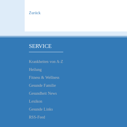
Zurück
SERVICE
Krankheiten von A-Z
Heilung
Fitness & Wellness
Gesunde Familie
Gesundheit News
Lexikon
Gesunde Links
RSS-Feed