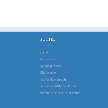
SUCHE
Suche
Arzt-Suche
Apothekensuche
Kliniksuche
Krankenkassensuche
Gesundheits-Shops-Online
Newsletter kostenlos bestellen