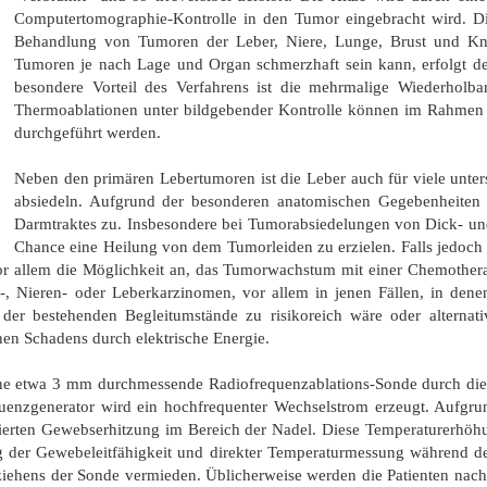
Computertomographie-Kontrolle in den Tumor eingebracht wird. Die
Behandlung von Tumoren der Leber, Niere, Lunge, Brust und Kn
Tumoren je nach Lage und Organ schmerzhaft sein kann, erfolgt de
besondere Vorteil des Verfahrens ist die mehrmalige Wiederholbar
Thermoablationen unter bildgebender Kontrolle können im Rahmen ku
durchgeführt werden.
Neben den primären Lebertumoren ist die Leber auch für viele unte
absiedeln. Aufgrund der besonderen anatomischen Gegebenheiten 
Darmtraktes zu. Insbesondere bei Tumorabsiedelungen von Dick- und
Chance eine Heilung von dem Tumorleiden zu erzielen. Falls jedoch
 vor allem die Möglichkeit an, das Tumorwachstum mit einer Chemoth
, Nieren- oder Leberkarzinomen, vor allem in jenen Fällen, in denen
er bestehenden Begleitumstände zu risikoreich wäre oder alternati
hen Schadens durch elektrische Energie.
ne etwa 3 mm durchmessende Radiofrequenzablations-Sonde durch die 
quenzgenerator wird ein hochfrequenter Wechselstrom erzeugt. Aufg
ierten Gewebserhitzung im Bereich der Nadel. Diese Temperaturerhöh
ng der Gewebeleitfähigkeit und direkter Temperaturmessung während de
ehens der Sonde vermieden. Üblicherweise werden die Patienten nach 