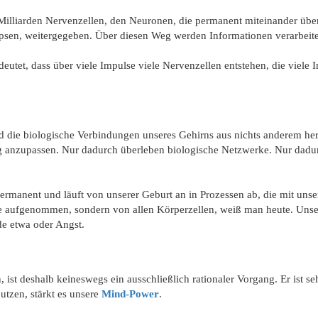
 Milliarden Nervenzellen, den Neuronen, die permanent miteinander üb
sen, weitergegeben. Über diesen Weg werden Informationen verarbeite
tet, dass über viele Impulse viele Nervenzellen entstehen, die viele In
ie biologische Verbindungen unseres Gehirns aus nichts anderem hera
anzupassen. Nur dadurch überleben biologische Netzwerke. Nur dadur
ermanent und läuft von unserer Geburt an in Prozessen ab, die mit u
 aufgenommen, sondern von allen Körperzellen, weiß man heute. Unser G
e etwa oder Angst.
ist deshalb keineswegs ein ausschließlich rationaler Vorgang. Er ist s
utzen, stärkt es unsere
Mind-Power
.