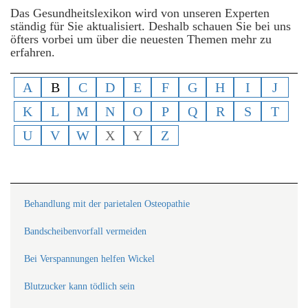
Das Gesundheitslexikon wird von unseren Experten
ständig für Sie aktualisiert. Deshalb schauen Sie bei uns
öfters vorbei um über die neuesten Themen mehr zu
erfahren.
A
B
C
D
E
F
G
H
I
J
K
L
M
N
O
P
Q
R
S
T
U
V
W
X
Y
Z
Behandlung mit der parietalen Osteopathie
Bandscheibenvorfall vermeiden
Bei Verspannungen helfen Wickel
Blutzucker kann tödlich sein