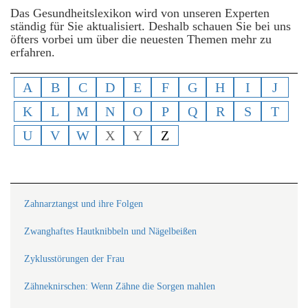
Das Gesundheitslexikon wird von unseren Experten
ständig für Sie aktualisiert. Deshalb schauen Sie bei uns
öfters vorbei um über die neuesten Themen mehr zu
erfahren.
A
B
C
D
E
F
G
H
I
J
K
L
M
N
O
P
Q
R
S
T
U
V
W
X
Y
Z
Zahnarztangst und ihre Folgen
Zwanghaftes Hautknibbeln und Nägelbeißen
Zyklusstörungen der Frau
Zähneknirschen: Wenn Zähne die Sorgen mahlen