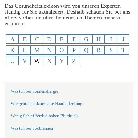
Das Gesundheitslexikon wird von unseren Experten
ständig für Sie aktualisiert. Deshalb schauen Sie bei uns
öfters vorbei um über die neuesten Themen mehr zu
erfahren.
A
B
C
D
E
F
G
H
I
J
K
L
M
N
O
P
Q
R
S
T
U
V
W
X
Y
Z
Was tun bei Sonnenallergie
Wie geht eine dauerhafte Haarentfernung
Wenig Schlaf fördert hohen Blutdruck
Was tun bei Sodbrennen