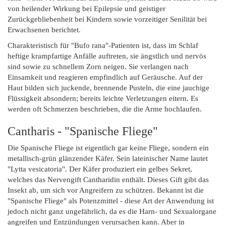
von heilender Wirkung bei Epilepsie und geistiger
Zurückgebliebenheit bei Kindern sowie vorzeitiger Senilität bei
Erwachsenen berichtet.
Charakteristisch für "Bufo rana"-Patienten ist, dass im Schlaf
heftige krampfartige Anfälle auftreten, sie ängstlich und nervös
sind sowie zu schnellem Zorn neigen. Sie verlangen nach
Einsamkeit und reagieren empfindlich auf Geräusche. Auf der
Haut bilden sich juckende, brennende Pusteln, die eine jauchige
Flüssigkeit absondern; bereits leichte Verletzungen eitern. Es
werden oft Schmerzen beschrieben, die die Arme hochlaufen.
Cantharis - "Spanische Fliege"
Die Spanische Fliege ist eigentlich gar keine Fliege, sondern ein
metallisch-grün glänzender Käfer. Sein lateinischer Name lautet
"Lytta vesicatoria". Der Käfer produziert ein gelbes Sekret,
welches das Nervengift Cantharidin enthält. Dieses Gift gibt das
Insekt ab, um sich vor Angreifern zu schützen. Bekannt ist die
"Spanische Fliege" als Potenzmittel - diese Art der Anwendung ist
jedoch nicht ganz ungefährlich, da es die Harn- und Sexualorgane
angreifen und Entzündungen verursachen kann. Aber in