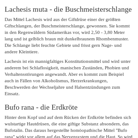
Lachesis muta - die Buschmeisterschlange
Das Mittel Lachesis wird aus der Giftdrüse einer der größten
Giftschlangen, der Buschmeisterschlange, gewonnen. Sie kommt
in den Regenwäldern Südamerikas vor, wird 2,50 - 3,80 Meter
lang und ist gelblich braun mit dunkelbraunem Rhombenmuster.
Die Schlange liebt feuchte Gebiete und frisst gern Nage- und
andere Kleintiere.
Lachesis ist ein mannigfaltiges Konstitutionsmittel und wird unter
anderem bei Schlaflosigkeit, manischen Zuständen, Phobien und
Verhaltensstörungen angewandt. Aber es kommt zum Beispiel
auch in Fällen von Alkoholismus, Herzerkrankungen,
Beschwerden der Wechseljahre und Halsentzündungen zum
Einsatz.
Bufo rana - die Erdkröte
Hinter dem Kopf und auf dem Rücken der Erdkröte befinden sich
wulstartige Hautdrüsen, die eine giftige Substanz absondern, das
Bufotalin. Das daraus hergestellte homöopathische Mittel "Bufo
rana" wirkt vor allem auf das Nervensystem und die Haut. So wird