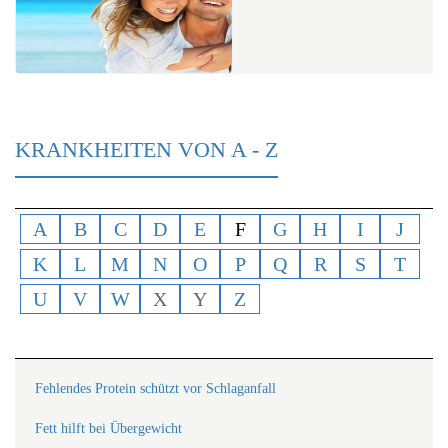
KRANKHEITEN VON A - Z
A
B
C
D
E
F
G
H
I
J
K
L
M
N
O
P
Q
R
S
T
U
V
W
X
Y
Z
Fehlendes Protein schützt vor Schlaganfall
Fett hilft bei Übergewicht