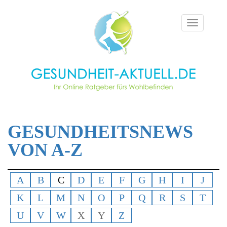
Toggle
navigation
GESUNDHEITSNEWS
VON A-Z
A
B
C
D
E
F
G
H
I
J
K
L
M
N
O
P
Q
R
S
T
U
V
W
X
Y
Z