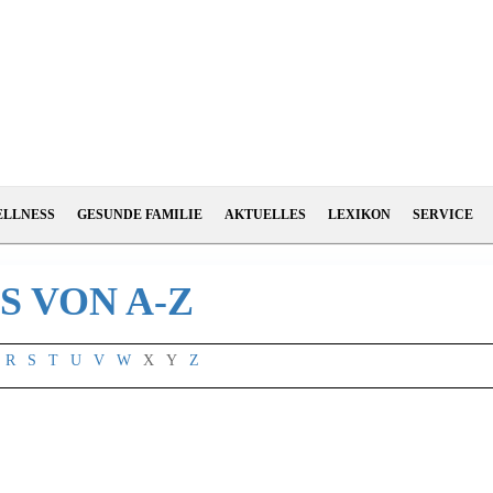
ELLNESS
GESUNDE FAMILIE
AKTUELLES
LEXIKON
SERVICE
 VON A-Z
R
S
T
U
V
W
X
Y
Z