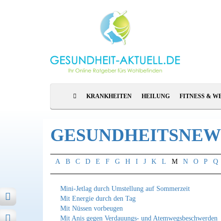
KRANKHEITEN
HEILUNG
FITNESS & W
GESUNDHEITSNEWS
A
B
C
D
E
F
G
H
I
J
K
L
M
N
O
P
Q
Mini-Jetlag durch Umstellung auf Sommerzeit
Mit Energie durch den Tag
Mit Nüssen vorbeugen
Mit Anis gegen Verdauungs- und Atemwegsbeschwerden