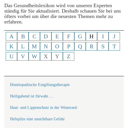
Das Gesundheitslexikon wird von unseren Experten
ständig für Sie aktualisiert. Deshalb schauen Sie bei uns
öfters vorbei um über die neuesten Themen mehr zu
erfahren.
A
B
C
D
E
F
G
H
I
J
K
L
M
N
O
P
Q
R
S
T
U
V
W
X
Y
Z
Homöopathische Entgiftungstherapie
Heiligabend ist fürwahr.....
Haut- und Lippenschutz in der Winterzeit
Hefepilze eine unsichtbare Gefahr