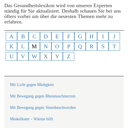
Das Gesundheitslexikon wird von unseren Experten
ständig für Sie aktualisiert. Deshalb schauen Sie bei uns
öfters vorbei um über die neuesten Themen mehr zu
erfahren.
A
B
C
D
E
F
G
H
I
J
K
L
M
N
O
P
Q
R
S
T
U
V
W
X
Y
Z
Mit Licht gegen Müdigkeit
Mit Bewegung gegen Rheumaschmerzen
Mit Bewegung gegen Venenbeschwerden
Muskelkater - Wärme hilft