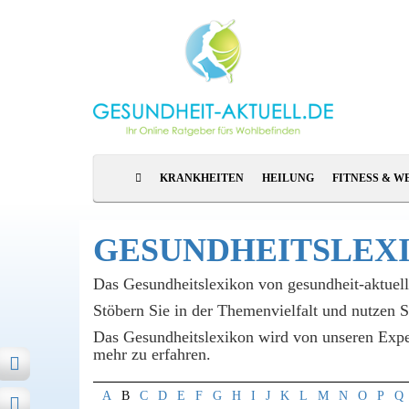
KRANKHEITEN
HEILUNG
FITNESS & W
GESUNDHEITS­LEX
Das Gesundheitslexikon von gesundheit-aktuel
Stöbern Sie in der Themenvielfalt und nutzen 
Das Gesundheitslexikon wird von unseren Expert
mehr zu erfahren.
A
B
C
D
E
F
G
H
I
J
K
L
M
N
O
P
Q