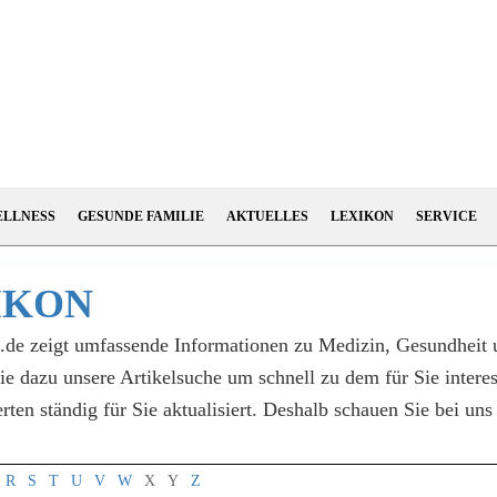
ELLNESS
GESUNDE FAMILIE
AKTUELLES
LEXIKON
SERVICE
IKON
l.de zeigt umfassende Informationen zu Medizin, Gesundheit
Sie dazu unsere Artikelsuche um schnell zu dem für Sie inter
en ständig für Sie aktualisiert. Deshalb schauen Sie bei un
R
S
T
U
V
W
X
Y
Z