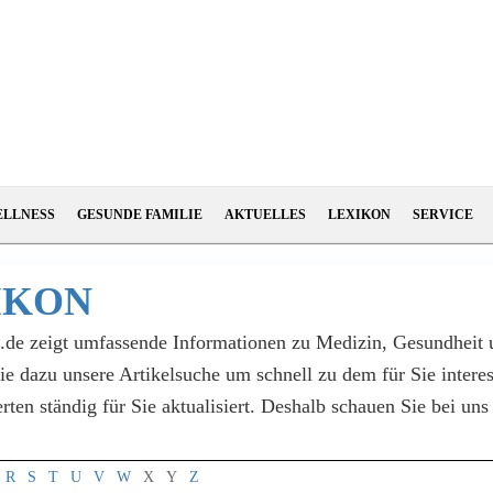
ELLNESS
GESUNDE FAMILIE
AKTUELLES
LEXIKON
SERVICE
IKON
l.de zeigt umfassende Informationen zu Medizin, Gesundheit
Sie dazu unsere Artikelsuche um schnell zu dem für Sie inter
en ständig für Sie aktualisiert. Deshalb schauen Sie bei un
R
S
T
U
V
W
X
Y
Z