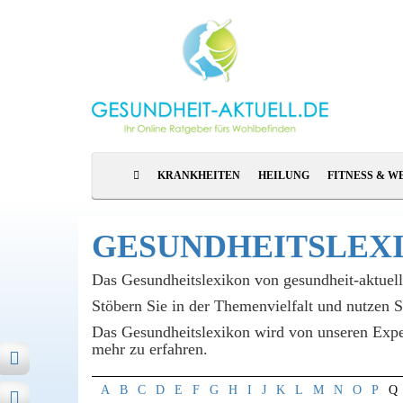
KRANKHEITEN
HEILUNG
FITNESS & W
GESUNDHEITS­LEX
Das Gesundheitslexikon von gesundheit-aktuel
Stöbern Sie in der Themenvielfalt und nutzen 
Das Gesundheitslexikon wird von unseren Expert
mehr zu erfahren.
A
B
C
D
E
F
G
H
I
J
K
L
M
N
O
P
Q