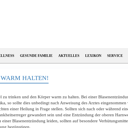
ELLNESS
GESUNDE FAMILIE
AKTUELLES
LEXIKON
SERVICE
 WARM HALTEN!
l zu trinken und den Körper warm zu halten. Bei einer Blasenentzündun
tika, so sollte dies unbedingt nach Anweisung des Arztes eingenommen
ichten einer Heilung in Frage stellen. Sollten sich nach oder während 
ankheitserreger gewandert sein und eine Entzündung der oberen Harnwege
an einer Blasenentzündung leiden, sollten auf besondere Verhütungsmitte
kung begünstigen.