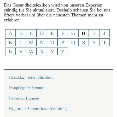
Das Gesundheitslexikon wird von unseren Experten
ständig für Sie aktualisiert. Deshalb schauen Sie bei uns
öfters vorbei um über die neuesten Themen mehr zu
erfahren.
A
B
C
D
E
F
G
H
I
J
K
L
M
N
O
P
Q
R
S
T
U
V
W
X
Y
Z
Hitzschlag - sofort behandeln!
Haarpflege im Sommer
Heilen mit Hypnose
Hygiene im Sommer besonders wichtig