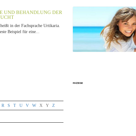
E UND BEHANDLUNG DER
SUCHT
heißt in der Fachsprache Urtikaria.
beste Beispiel für eine...
R
S
T
U
V
W
X
Y
Z