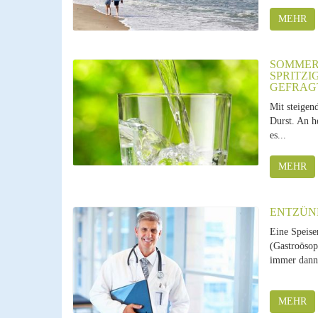
MEHR
SOMMER,
SPRITZI
GEFRAG
Mit steigen
Durst. An h
es...
MEHR
ENTZÜN
Eine Speise
(Gastroösop
immer dann 
MEHR