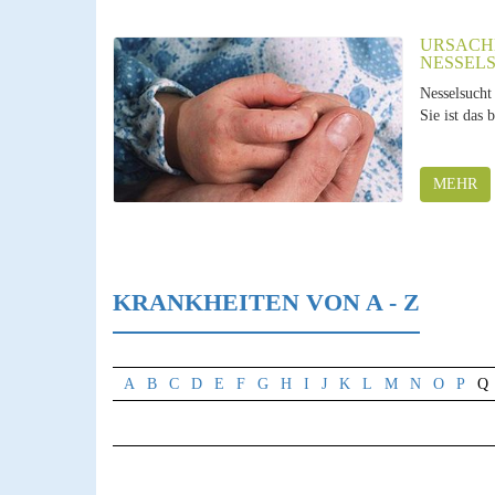
URSACH
NESSEL
Nesselsucht 
Sie ist das 
MEHR
KRANKHEITEN VON A - Z
A
B
C
D
E
F
G
H
I
J
K
L
M
N
O
P
Q