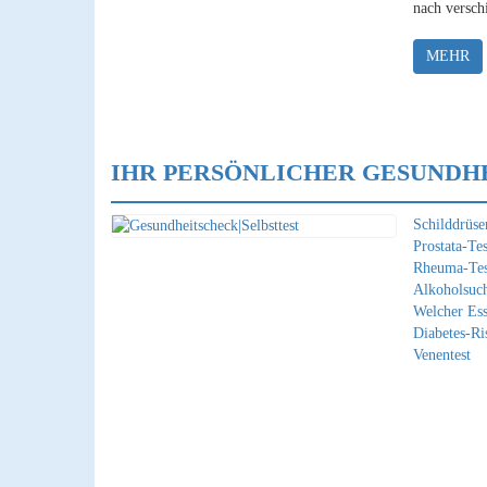
nach versch
MEHR
IHR PERSÖNLICHER GESUNDH
Schilddrüsen
Prostata-Tes
Rheuma-Tes
Alkoholsuch
Welcher Ess
Diabetes-Ri
Venentest