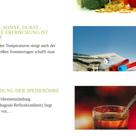
 SONNE, DURST -
GE ERFRISCHUNG IST
T
den Temperaturen steigt auch der
eißen Sommertagen schafft man
DUNG DER SPEISERÖHRE
röhrenentzündung
hageale Refluxkrankheit) liegt
vor,...