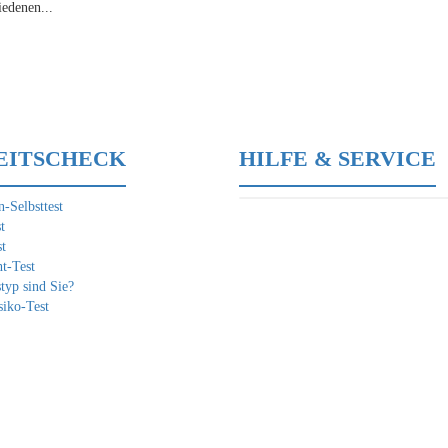
iedenen...
EITSCHECK
HILFE & SERVICE
-Selbsttest
t
t
t-Test
typ sind Sie?
siko-Test