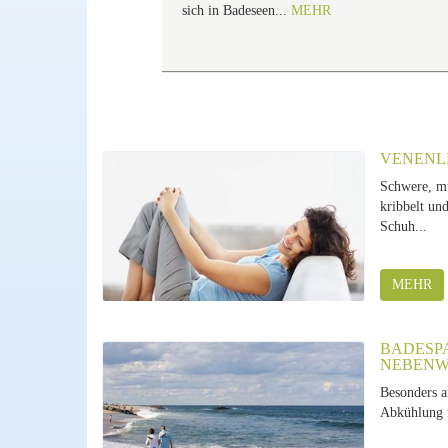
sich in Badeseen...
MEHR
VENENL
Schwere, mü
kribbelt und
Schuh...
MEHR
BADESPA
EBENWI
Besonders 
Abkühlung i