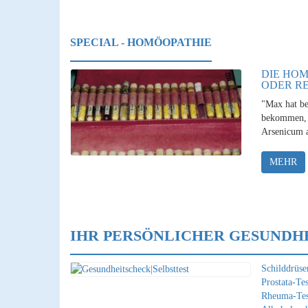
SPECIAL - HOMÖOPATHIE
DIE HOM
ODER R
"Max hat be
bekommen, 
Arsenicum a
MEHR
IHR PERSÖNLICHER GESUNDH
Schilddrüsen
Prostata-Tes
Rheuma-Tes