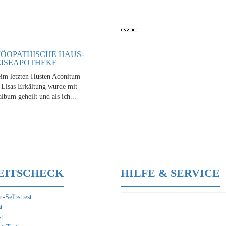
ÖOPATHISCHE HAUS-
EISEAPOTHEKE
im letzten Husten Aconitum
Lisas Erkältung wurde mit
lbum geheilt und als ich...
EITSCHECK
HILFE & SERVICE
-Selbsttest
t
t