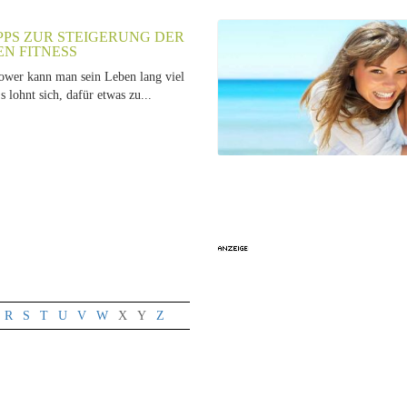
PPS ZUR STEIGERUNG DER
EN FITNESS
wer kann man sein Leben lang viel
s lohnt sich, dafür etwas zu...
R
S
T
U
V
W
X
Y
Z