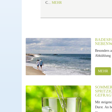
C...
MEHR
BADESPA
EBENWI
Besonders 
Abkühlung i
MEHR
SOMMER,
SPRITZI
GEFRAG
Mit steigen
Durst. An h