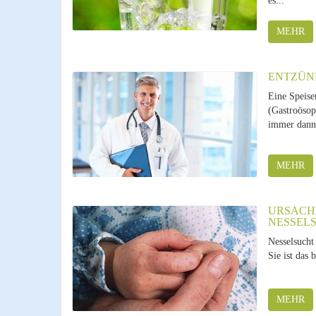
es...
MEHR
ENTZÜN
Eine Speise
(Gastroösop
immer dann 
MEHR
URSACH
NESSEL
Nesselsucht 
Sie ist das 
MEHR