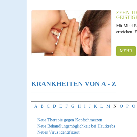
ZEHN TI
GEISTIG
Mit Mind Po
erreichen. E
MEHR
KRANKHEITEN VON A - Z
A
B
C
D
E
F
G
H
I
J
K
L
M
N
O
P
Q
Neue Therapie gegen Kopfschmerzen
Neue Behandlungsmöglichkeit bei Hautkrebs
Neues Virus identifiziert