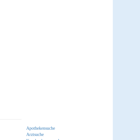
Apothekensuche
Arztsuche