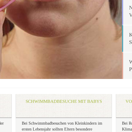
SCHWIMMBADBESUCHE MIT BABYS
VO
der
Bei Schwimmbadbesuchen von Kleinkindern im
Bei R
ersten Lebensjahr sollten Eltern besondere
Klima