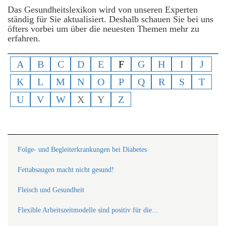
Das Gesundheitslexikon wird von unseren Experten
ständig für Sie aktualisiert. Deshalb schauen Sie bei uns
öfters vorbei um über die neuesten Themen mehr zu
erfahren.
A
B
C
D
E
F
G
H
I
J
K
L
M
N
O
P
Q
R
S
T
U
V
W
X
Y
Z
Folge- und Begleiterkrankungen bei Diabetes
Fettabsaugen macht nicht gesund!
Fleisch und Gesundheit
Flexible Arbeitszeitmodelle sind positiv für die...