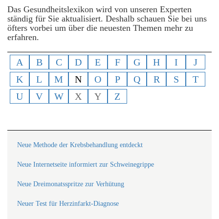
Das Gesundheitslexikon wird von unseren Experten
ständig für Sie aktualisiert. Deshalb schauen Sie bei uns
öfters vorbei um über die neuesten Themen mehr zu
erfahren.
A
B
C
D
E
F
G
H
I
J
K
L
M
N
O
P
Q
R
S
T
U
V
W
X
Y
Z
Neue Methode der Krebsbehandlung entdeckt
Neue Internetseite informiert zur Schweinegrippe
Neue Dreimonatsspritze zur Verhütung
Neuer Test für Herzinfarkt-Diagnose