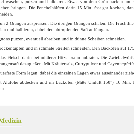
el waschen, putzen und halbieren. Etwas von dem Grün hacken und z
hen bringen. Die Fenchelhälften darin 15 Min. fast gar kochen, dan
neiden.
von 2 Orangen auspressen. Die übrigen Orangen schälen. Die Fruchtfil
den und halbieren, dabei den abtropfenden Saft auffangen.
nons putzen, eventuell abreiben und in dünne Scheiben schneiden.
trockentupfen und in schmale Streifen schneiden. Den Backofen auf 175
 das Fleisch darin bei mittlerer Hitze braun anbraten. Die Zwiebelwü
rangensaft dazugießen. Mit Kräutersalz, Currypulver und Cayennepfeff
euerfeste Form legen, dabei die einzelnen Lagen etwas auseinander zieh
 Alufolie abdecken und im Backofen (Mitte Umluft 150°) 10 Min. ba
en
Medizin