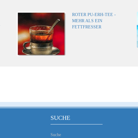
ROTER PU-ERH-TEE -
MEHR ALS EIN
N
FETTFRESSER
SUCHE
Suche