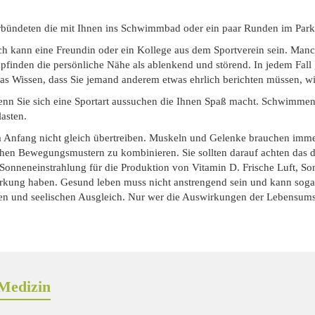
erbündeten die mit Ihnen ins Schwimmbad oder ein paar Runden im Park
ch kann eine Freundin oder ein Kollege aus dem Sportverein sein. Manc
nden die persönliche Nähe als ablenkend und störend. In jedem Fall gi
 Wissen, dass Sie jemand anderem etwas ehrlich berichten müssen, wir
wenn Sie sich eine Sportart aussuchen die Ihnen Spaß macht. Schwimmen
lasten.
 am Anfang nicht gleich übertreiben. Muskeln und Gelenke brauchen imm
chen Bewegungsmustern zu kombinieren. Sie sollten darauf achten das die
 Sonneneinstrahlung für die Produktion von Vitamin D. Frische Luft, S
rkung haben. Gesund leben muss nicht anstrengend sein und kann sogar 
en und seelischen Ausgleich. Nur wer die Auswirkungen der Lebensumst
Medizin