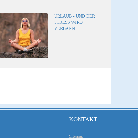
URLAUB - UND DER
STRESS WIRD
VERBANNT
KONTAKT
Sitemap