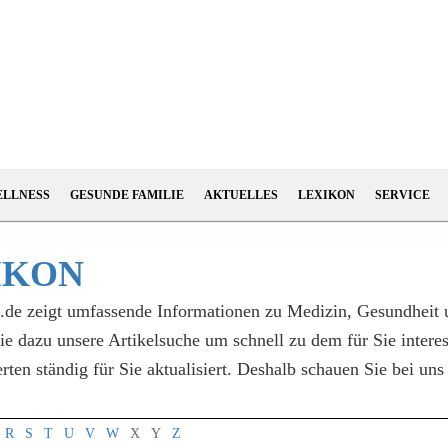
ELLNESS
GESUNDE FAMILIE
AKTUELLES
LEXIKON
SERVICE
IKON
l.de zeigt umfassende Informationen zu Medizin, Gesundheit
Sie dazu unsere Artikelsuche um schnell zu dem für Sie inter
en ständig für Sie aktualisiert. Deshalb schauen Sie bei un
R
S
T
U
V
W
X
Y
Z