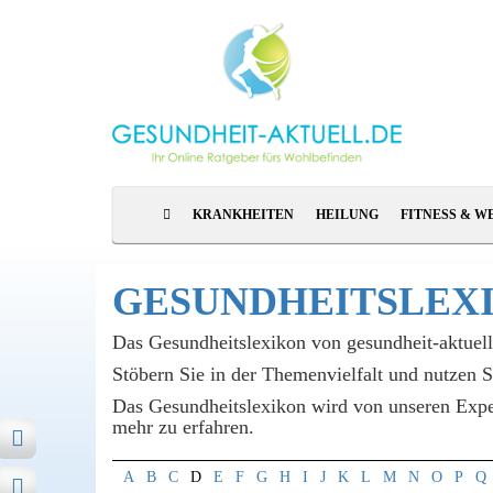
KRANKHEITEN
HEILUNG
FITNESS & W
GESUNDHEITS­LEX
Das Gesundheitslexikon von gesundheit-aktuel
Stöbern Sie in der Themenvielfalt und nutzen 
Das Gesundheitslexikon wird von unseren Expert
mehr zu erfahren.
A
B
C
D
E
F
G
H
I
J
K
L
M
N
O
P
Q