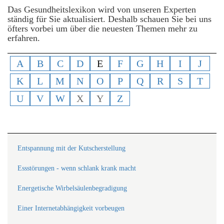
Das Gesundheitslexikon wird von unseren Experten
ständig für Sie aktualisiert. Deshalb schauen Sie bei uns
öfters vorbei um über die neuesten Themen mehr zu
erfahren.
A
B
C
D
E
F
G
H
I
J
K
L
M
N
O
P
Q
R
S
T
U
V
W
X
Y
Z
Entspannung mit der Kutscherstellung
Essstörungen - wenn schlank krank macht
Energetische Wirbelsäulenbegradigung
Einer Internetabhängigkeit vorbeugen