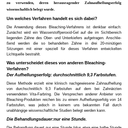
zu verwenden, deren herausragender Zahnaufhellungserfolg
wissenschaftlich belegt wurde.
Um welches Verfahren handelt es sich dabei?
Die Anwendung dieses Blea­ching-Verfahrens ist denkbar einfach:
Zunächst wird ein Wasserstoffperoxid-Gel auf die im Sichtbereich
liegenden Zähne des Ober- und Un­ter­kiefers aufgetragen. An­schlie­
ßend werden die so behandelten Zähne in drei 20-mi­nütigen
Sitzungen mit einer speziell für dieses Verfahren entwickelten
Lichtquelle bestrahlt.
Was unterscheidet dieses von anderen Bleaching-
Verfahren?
Der Aufhellungserfolg: durch­schnittlich 9,3 Farbstufen.
Diese Methode erzielt eine klinisch nachgewiesene Zahn­aufhellung
von durchschnitt­lich 9,3 Farbstufen auf dem bei Zahnärzten
verwendeten Vita-Farbring. Die Versprechen anderer Anbieter von
Bleaching-Produkten reichen bis zu einem Aufhellungserfolg von 14
Farbstufen, was jedoch in keinem uns bekannten Fall durch
unabhängige wissenschaftliche Studi­en belegt werden kann.
Die Behandlungsdauer:nur eine Stunde.
Die Behandlung dauert nur eine Stunde (plus etwa eine halbe Stunde