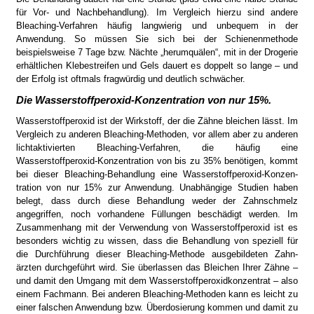
für Vor- und Nach­behandlung). Im Vergleich hierzu sind andere
Bleaching-Verfahren häufig langwierig und unbequem in der
Anwendung. So müssen Sie sich bei der Schienenmethode
beispielsweise 7 Tage bzw. Nächte „herumquä­len“, mit in der Drogerie
erhältlichen Klebestreifen und Gels dauert es doppelt so lange – und
der Erfolg ist oftmals frag­würdig und deutlich schwä­cher.
Die Wasserstoffperoxid-Kon­zentration von nur 15%.
Wasserstoffperoxid ist der Wirkstoff, der die Zähne blei­chen lässt. Im
Vergleich zu anderen Bleaching-Methoden, vor allem aber zu anderen
lichtaktivierten Bleaching-Verfahren, die häufig eine
Wasserstoffperoxid-Konzen­tration von bis zu 35% be­nötigen, kommt
bei dieser Bleaching-Behandlung eine Wasserstoffperoxid-Konzen­
tration von nur 15% zur Anwendung. Unabhängige Studien haben
belegt, dass durch diese Behandlung weder der Zahnschmelz
angegriffen, noch vorhandene Füllungen beschädigt werden. Im
Zusammenhang mit der Verwen­dung von Wasserstoffperoxid ist es
besonders wichtig zu wissen, dass die Behandlung von speziell für
die Durchführung dieser Bleaching-Methode ausgebildeten Zahn­
ärzten durchgeführt wird. Sie überlassen das Bleichen Ihrer Zähne –
und damit den Umgang mit dem Wasser­stoff­peroxidkonzentrat – also
einem Fachmann. Bei anderen Bleaching-Methoden kann es leicht zu
einer fal­schen Anwendung bzw. Über­dosierung kommen und damit zu