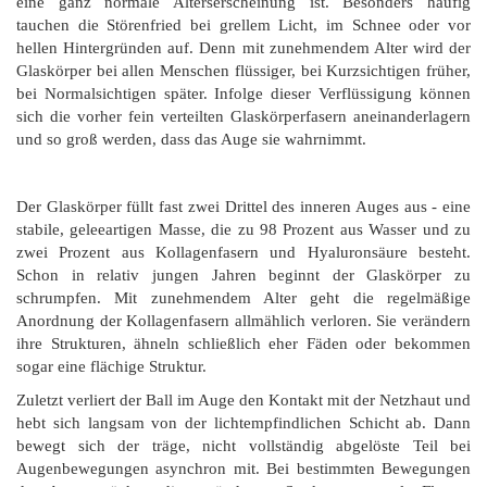
eine ganz normale Alterserscheinung ist. Besonders häufig
tauchen die Störenfried bei grellem Licht, im Schnee oder vor
hellen Hintergründen auf. Denn mit zunehmendem Alter wird der
Glaskörper bei allen Menschen flüssiger, bei Kurzsichtigen früher,
bei Normalsichtigen später. Infolge dieser Verflüssigung können
sich die vorher fein verteilten Glaskörperfasern aneinanderlagern
und so groß werden, dass das Auge sie wahrnimmt.
Der Glaskörper füllt fast zwei Drittel des inneren Auges aus - eine
stabile, geleeartigen Masse, die zu 98 Prozent aus Wasser und zu
zwei Prozent aus Kollagenfasern und Hyaluronsäure besteht.
Schon in relativ jungen Jahren beginnt der Glaskörper zu
schrumpfen. Mit zunehmendem Alter geht die regelmäßige
Anordnung der Kollagenfasern allmählich verloren. Sie verändern
ihre Strukturen, ähneln schließlich eher Fäden oder bekommen
sogar eine flächige Struktur.
Zuletzt verliert der Ball im Auge den Kontakt mit der Netzhaut und
hebt sich langsam von der lichtempfindlichen Schicht ab. Dann
bewegt sich der träge, nicht vollständig abgelöste Teil bei
Augenbewegungen asynchron mit. Bei bestimmten Bewegungen