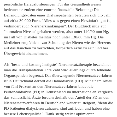
persönliche Herausforderungen. Für das Gesundheitswesen
bedeutet sie zudem eine enorme finanzielle Belastung: Die
Behandlungskosten eines Dialysepatienten belaufen sich pro Jahr
auf zirka 30.000 Euro. "Alles was gegen einen Herzinfarkt gut ist,
verhindert auch Nierenerkrankungen". Der Blutdruck muß auf
"normalem Niveau" gehalten werden, also unter 140/90 mm Hg,
im Fall von Diabetes mellitus noch unter 130/80 mm Hg. Die
Mediziner empfehlen - zur Schonung der Nieren wie des Herzens -
auf das Rauchen zu verzichten, körperlich aktiv zu sein und bei
Übergewicht abzunehmen.
Als "beste und kostengünstigste" Nierenersatztherapie bezeichnet
man die Transplantation. Ihre Zahl wird allerdings durch fehlende
Organspenden begrenzt. Das überwiegende Nierenersatzverfahren
ist in Deutschland derzeit die Hämodialyse (HD). Mit einem Anteil
von fünf Prozent an den Nierensatzverfahren bildet die
Peritonealdialyse (PD) in Deutschland im internationalen Vergleich
das Schlusslicht. Ärzte fordern deshalb den Anteil der PD an den
Nierenersatzverfahren in Deutschland weiter zu steigern, "denn die
PD-Patienten dialysieren zuhause, sind zufrieden und haben eine
bessere Lebensqualität.". Dank stetig weiter optimierter