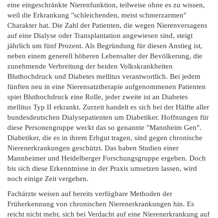
eine eingeschränkte Nierenfunktion, teilweise ohne es zu wissen,
weil die Erkrankung "schleichenden, meist schmerzarmen"
Charakter hat. Die Zahl der Patienten, die wegen Nierenversagens
auf eine Dialyse oder Transplantation angewiesen sind, steigt
jährlich um fünf Prozent. Als Begründung für diesen Anstieg ist,
neben einem generell höheren Lebensalter der Bevölkerung, die
zunehmende Verbreitung der beiden Volkskrankheiten
Bluthochdruck und Diabetes mellitus verantwortlich. Bei jedem
fünften neu in eine Nierensatztherapie aufgenommenen Patienten
spiet Bluthochdruck eine Rolle, jeder zweite ist an Diabetes
mellitus Typ II erkrankt. Zurzeit handelt es sich bei der Hälfte aller
bundesdeutschen Dialysepatienten um Diabetiker. Hoffnungen für
diese Personengruppe weckt das so genannte "Mannheim Gen".
Diabetiker, die es in ihrem Erbgut tragen, sind gegen chronische
Nierenerkrankungen geschützt. Das haben Studien einer
Mannheimer und Heidelberger Forschungsgruppe ergeben. Doch
bis sich diese Erkenntnisse in der Praxis umsetzen lassen, wird
noch einige Zeit vergehen.
Fachärzte weisen auf bereits verfügbare Methoden der
Früherkennung von chronischen Nierenerkrankungen hin. Es
reicht nicht mehr, sich bei Verdacht auf eine Nierenerkrankung auf