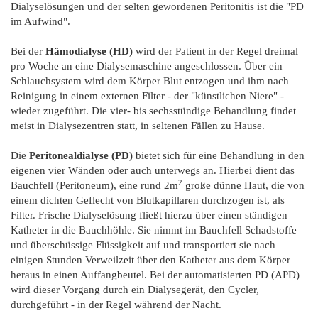
Dialyselösungen und der selten gewordenen Peritonitis ist die "PD
im Aufwind".
Bei der
Hämodialyse (HD)
wird der Patient in der Regel dreimal
pro Woche an eine Dialysemaschine angeschlossen. Über ein
Schlauchsystem wird dem Körper Blut entzogen und ihm nach
Reinigung in einem externen Filter - der "künstlichen Niere" -
wieder zugeführt. Die vier- bis sechsstündige Behandlung findet
meist in Dialysezentren statt, in seltenen Fällen zu Hause.
Die
Peritonealdialyse (PD)
bietet sich für eine Behandlung in den
eigenen vier Wänden oder auch unterwegs an. Hierbei dient das
2
Bauchfell (Peritoneum), eine rund 2m
große dünne Haut, die von
einem dichten Geflecht von Blutkapillaren durchzogen ist, als
Filter. Frische Dialyselösung fließt hierzu über einen ständigen
Katheter in die Bauchhöhle. Sie nimmt im Bauchfell Schadstoffe
und überschüssige Flüssigkeit auf und transportiert sie nach
einigen Stunden Verweilzeit über den Katheter aus dem Körper
heraus in einen Auffangbeutel. Bei der automatisierten PD (APD)
wird dieser Vorgang durch ein Dialysegerät, den Cycler,
durchgeführt - in der Regel während der Nacht.