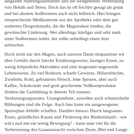
langsame Nahrungsaufnahme und die weitgehende Vermeidung
von Hektik und Stress. Doch das ist oft leichter gesagt als getan
und bei akutem Sodbrennen auch nicht hilfreich. Hier bringen
entsprechende Medikamente aus der Apotheke oder dem gut
sortierten Drogeriemarkt, die die Magensäure binden, die
gewünschte Linderung. Wer allerdings häufiger und sehr stark
unter Sodbrennen leidet, der sollte unbedingt einen Arzt
aufsuchen.
Doch nicht nur den Magen, auch unseren Darm strapazieren wir
über Gebühr durch falsche Ernährungsweise, hastiges Essen, zu
wenig körperliche Aktivitäten und eine insgesamt ungesunde
Lebensweise. Zu viel Rohkost, scharfe Gewürze, Hülsenfrüchte,
Zwiebeln, Kohl, gebratenes Fleisch, fette Speisen, aber auch
Kaffee, Schokolade und grob geschrotete Vollkornprodukte
fördern die Gasbildung in diesem Teil unseres
Verdauungsapparates. Unangenehme, zuweilen auch schmerzhafte
Blähungen sind die Folge. Auch hier kann ein ausgewogener
Speiseplan Abhilfe schaffen. Darüber hinaus: Durch langsames
Essen, gründliches Kauen und Förderung des Blutkreislaufs - wie
wär's mal mit ein wenig Bewegung? - kann man viel für die
Verbesserung des Gasaustauschs zwischen Darm, Blut und Lunge