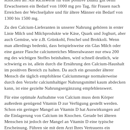
Knochen ab. Als Richtwerte für eine positive Bilanz gilt beim
Erwachsenen ein Bedarf von 1000 mg pro Tag, für Frauen nach
Erreichen der Wechseljahre und für ältere Männer ein Bedarf von
1300 bis 1500 mg.
Zu den Calcium-Lieferanten in unserer Nahrung gehören in erster
Linie Milch und Milchprodukte wie Käse, Quark und Joghurt, aber
auch Gemüse, wie z.B. Grünkohl, Fenchel und Brokkoli. Wenn
man allerdings bedenkt, dass beispielsweise ein Glas Milch oder
eine ganze Flasche calciumreiches Mineralwasser nur etwa 200
mg des wichtigen Stoffes beinhalten, wird schnell deutlich, wie
schwierig es ist, allein durch die Ernährung den Calcium-Haushalt
im positiven Bereich zu halten. Da auch ein gesunder älterer
Mensch die täglich empfohlene Calciummenge normalerweise
durch den Verzehr calciumhaltiger Nahrungsmittel kaum abdecken
kann, ist eine gezielte Nahrungsergänzung empfehlenswert.
Für eine optimale Aufnahme von Calcium muss dem Körper
außerdem genügend Vitamin D zur Verfügung gestellt werden.
Schon ein geringer Mangel an Vitamin D hat Auswirkungen auf
die Einlagerung von Calcium im Knochen. Gerade bei älteren
Menschen ist jedoch der Mangel an Vitamin D eine typische
Erscheinung. Führen sie mit dem Arzt Ihres Vertrauens ein