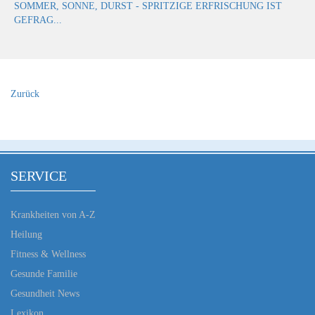
SOMMER, SONNE, DURST - SPRITZIGE ERFRISCHUNG IST
GEFRAG...
Zurück
SERVICE
Krankheiten von A-Z
Heilung
Fitness & Wellness
Gesunde Familie
Gesundheit News
Lexikon