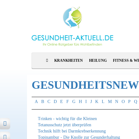
KRANKHEITEN
HEILUNG
FITNESS & W
GESUNDHEITSNEWS
A
B
C
D
E
F
G
H
I
J
K
L
M
N
O
P
Q
Trinken - wichtig für die Kleinen
Tetanusschutz jetzt überprüfen
Technik hilft bei Darmkrebserkennung
Topinambur - Die Knolle zur Gesunderhaltung