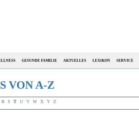
ELLNESS
GESUNDE FAMILIE
AKTUELLES
LEXIKON
SERVICE
 VON A-Z
R
S
T
U
V
W
X
Y
Z