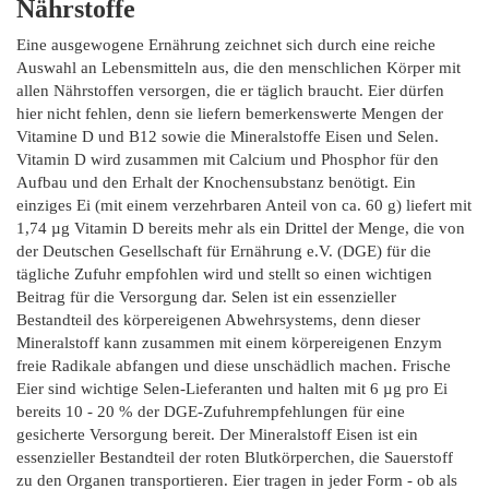
Nährstoffe
Eine ausgewogene Ernährung zeichnet sich durch eine reiche
Auswahl an Lebensmitteln aus, die den menschlichen Körper mit
allen Nährstoffen versorgen, die er täglich braucht. Eier dürfen
hier nicht fehlen, denn sie liefern bemerkenswerte Mengen der
Vitamine D und B12 sowie die Mineralstoffe Eisen und Selen.
Vitamin D wird zusammen mit Calcium und Phosphor für den
Aufbau und den Erhalt der Knochensubstanz benötigt. Ein
einziges Ei (mit einem verzehrbaren Anteil von ca. 60 g) liefert mit
1,74 µg Vitamin D bereits mehr als ein Drittel der Menge, die von
der Deutschen Gesellschaft für Ernährung e.V. (DGE) für die
tägliche Zufuhr empfohlen wird und stellt so einen wichtigen
Beitrag für die Versorgung dar. Selen ist ein essenzieller
Bestandteil des körpereigenen Abwehrsystems, denn dieser
Mineralstoff kann zusammen mit einem körpereigenen Enzym
freie Radikale abfangen und diese unschädlich machen. Frische
Eier sind wichtige Selen-Lieferanten und halten mit 6 µg pro Ei
bereits 10 - 20 % der DGE-Zufuhrempfehlungen für eine
gesicherte Versorgung bereit. Der Mineralstoff Eisen ist ein
essenzieller Bestandteil der roten Blutkörperchen, die Sauerstoff
zu den Organen transportieren. Eier tragen in jeder Form - ob als