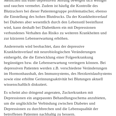
Menschen mit einer depressiven Störung bewegen sich weniger
und rauchen vermehrt. Zudem ist häufig die Kontrolle des
Blutzuckers bei dieser Patientengruppe problematischer, ebenso
die Einstellung des hohen Blutdrucks. Da der Krankheitsverlauf
bei Diabetes aber wesentlich durch den Lebensstil beeinflusst
wird, kann deshalb bei Diabetikern ein mit Depressionen
verbundenes Verhalten das Risiko zu weiteren Krankheiten und
zur kürzeren Lebenserwartung erhöhen.
Andererseits wird beobachtet, dass der depressive
Krankheitsverlauf mit neurobiologischen Veränderungen
einhergeht, die die Entwicklung einer Folgeerkrankung
begünstigen bzw. die Lebenserwartung verringern können. Bei
depressiven Patienten werden z.B. verschiedene Veränderungen
im Hormonhaushalt, des Immunsystems, des Herzkreislaufsystems
sowie eine erhöhte Gerinnungsaktivität bei Blutungen aktuell
wissenschaftlich diskutiert.
Es scheint also dringend angeraten, Zuckerkranken mit
Depressionen ein angepasstes Behandlungsschema anzubieten,
um die unglückliche Verbindung zwischen Diabetes und
Depressionen zu durchbrechen und die Lebensqualität der
betroffenen Patienten nachhaltig zu bessern.