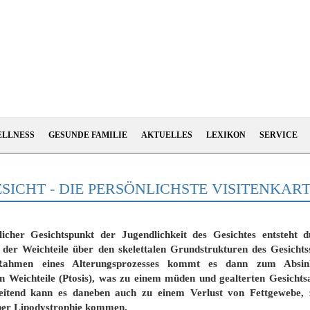
ELLNESS
GESUNDE FAMILIE
AKTUELLES
LEXIKON
SERVICE
SICHT - DIE PERSÖNLICHSTE VISITENKAR
licher Gesichtspunkt der Jugendlichkeit des Gesichtes entsteht d
der Weichteile über den skelettalen Grundstrukturen des Gesichts
ahmen eines Alterungsprozesses kommt es dann zum Absin
n Weichteile (Ptosis), was zu einem müden und gealterten Gesicht
leitend kann es daneben auch zu einem Verlust von Fettgewebe, 
er Lipodystrophie kommen.