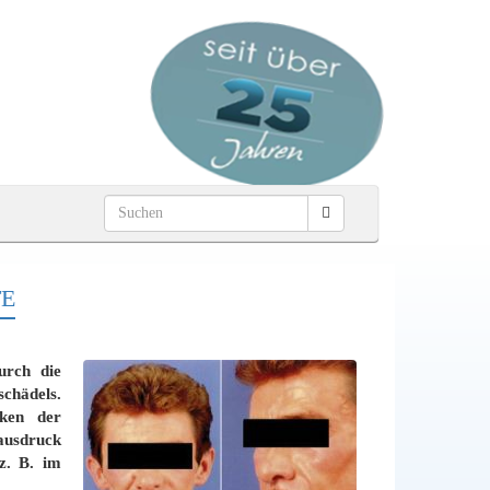
TE
urch die
schädels.
ken der
sausdruck
z. B. im