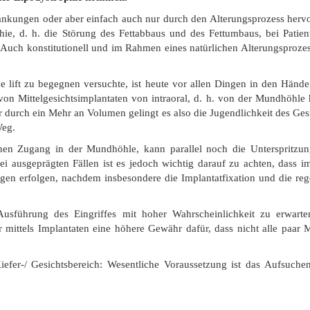
ankungen oder aber einfach auch nur durch den Alterungsprozess herv
ie, d. h. die Störung des Fettabbaus und des Fettumbaus, bei Patien
n. Auch konstitutionell und im Rahmen eines natürlichen Alterungsproze
ift zu begegnen versuchte, ist heute vor allen Dingen in den Händen
n Mittelgesichtsimplantaten von intraoral, d. h. von der Mundhöhle h
 durch ein Mehr an Volumen gelingt es also die Jugendlichkeit des Gesi
Weg.
nen Zugang in der Mundhöhle, kann parallel noch die Unterspritzung
i ausgeprägten Fällen ist es jedoch wichtig darauf zu achten, dass im
rgen erfolgen, nachdem insbesondere die Implantatfixation und die re
 Ausführung des Eingriffes mit hoher Wahrscheinlichkeit zu erwart
r mittels Implantaten eine höhere Gewähr dafür, dass nicht alle paar
efer-/ Gesichtsbereich: Wesentliche Voraussetzung ist das Aufsuchen 