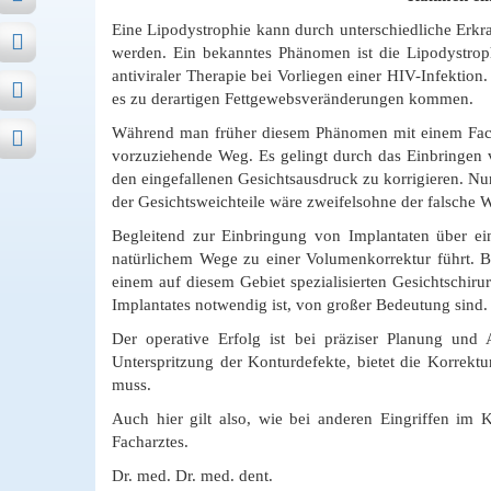
Eine Lipodystrophie kann durch unterschiedliche Erkr
werden. Ein bekanntes Phänomen ist die Lipodystroph
antiviraler Therapie bei Vorliegen einer HIV-Infektio
es zu derartigen Fettgewebsveränderungen kommen.
Während man früher diesem Phänomen mit einem Face l
vorzuziehende Weg. Es gelingt durch das Einbringen vo
den eingefallenen Gesichtsausdruck zu korrigieren. Nur
der Gesichtsweichteile wäre zweifelsohne der falsche 
Begleitend zur Einbringung von Implantaten über ei
natürlichem Wege zu einer Volumenkorrektur führt. Be
einem auf diesem Gebiet spezialisierten Gesichtschiru
Implantates notwendig ist, von großer Bedeutung sind.
Der operative Erfolg ist bei präziser Planung und
Unterspritzung der Konturdefekte, bietet die Korrektu
muss.
Auch hier gilt also, wie bei anderen Eingriffen im Ki
Facharztes.
Dr. med. Dr. med. dent.