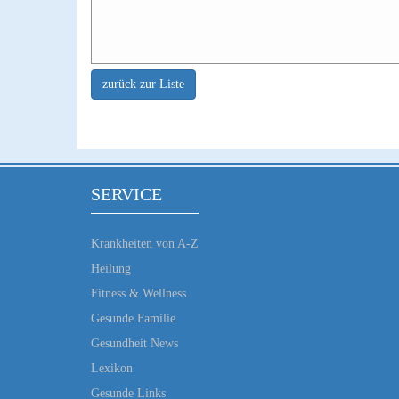
zurück zur Liste
SERVICE
Krankheiten von A-Z
Heilung
Fitness & Wellness
Gesunde Familie
Gesundheit News
Lexikon
Gesunde Links