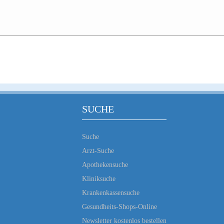
SUCHE
Suche
Arzt-Suche
Apothekensuche
Kliniksuche
Krankenkassensuche
Gesundheits-Shops-Online
Newsletter kostenlos bestellen