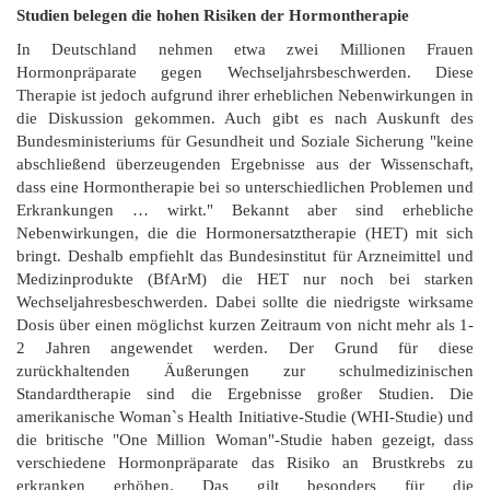
Studien belegen die hohen Risiken der Hormontherapie
In Deutschland nehmen etwa zwei Millionen Frauen
Hormonpräparate gegen Wechseljahrsbeschwerden. Diese
Therapie ist jedoch aufgrund ihrer erheblichen Nebenwirkungen in
die Diskussion gekommen. Auch gibt es nach Auskunft des
Bundesministeriums für Gesundheit und Soziale Sicherung "keine
abschließend überzeugenden Ergebnisse aus der Wissenschaft,
dass eine Hormontherapie bei so unterschiedlichen Problemen und
Erkrankungen … wirkt." Bekannt aber sind erhebliche
Nebenwirkungen, die die Hormonersatztherapie (HET) mit sich
bringt. Deshalb empfiehlt das Bundesinstitut für Arzneimittel und
Medizinprodukte (BfArM) die HET nur noch bei starken
Wechseljahresbeschwerden. Dabei sollte die niedrigste wirksame
Dosis über einen möglichst kurzen Zeitraum von nicht mehr als 1-
2 Jahren angewendet werden. Der Grund für diese
zurückhaltenden Äußerungen zur schulmedizinischen
Standardtherapie sind die Ergebnisse großer Studien. Die
amerikanische Woman`s Health Initiative-Studie (WHI-Studie) und
die britische "One Million Woman"-Studie haben gezeigt, dass
verschiedene Hormonpräparate das Risiko an Brustkrebs zu
erkranken erhöhen. Das gilt besonders für die