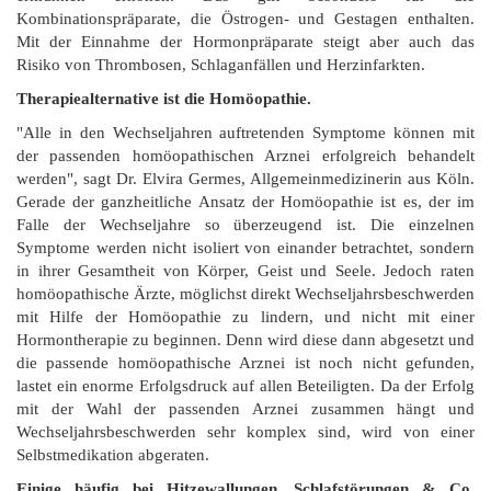
Kombinationspräparate, die Östrogen- und Gestagen enthalten.
Mit der Einnahme der Hormonpräparate steigt aber auch das
Risiko von Thrombosen, Schlaganfällen und Herzinfarkten.
Therapiealternative ist die Homöopathie.
"Alle in den Wechseljahren auftretenden Symptome können mit
der passenden homöopathischen Arznei erfolgreich behandelt
werden", sagt Dr. Elvira Germes, Allgemeinmedizinerin aus Köln.
Gerade der ganzheitliche Ansatz der Homöopathie ist es, der im
Falle der Wechseljahre so überzeugend ist. Die einzelnen
Symptome werden nicht isoliert von einander betrachtet, sondern
in ihrer Gesamtheit von Körper, Geist und Seele. Jedoch raten
homöopathische Ärzte, möglichst direkt Wechseljahrsbeschwerden
mit Hilfe der Homöopathie zu lindern, und nicht mit einer
Hormontherapie zu beginnen. Denn wird diese dann abgesetzt und
die passende homöopathische Arznei ist noch nicht gefunden,
lastet ein enorme Erfolgsdruck auf allen Beteiligten. Da der Erfolg
mit der Wahl der passenden Arznei zusammen hängt und
Wechseljahrsbeschwerden sehr komplex sind, wird von einer
Selbstmedikation abgeraten.
Einige häufig bei Hitzewallungen, Schlafstörungen & Co.