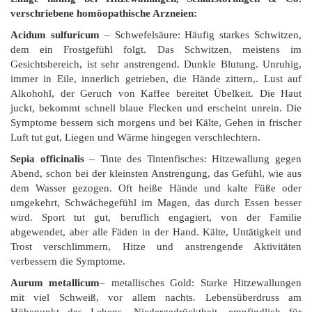
verschriebene homöopathische Arzneien:
Acidum sulfuricum
– Schwefelsäure: Häufig starkes Schwitzen,
dem ein Frostgefühl folgt. Das Schwitzen, meistens im
Gesichtsbereich, ist sehr anstrengend. Dunkle Blutung. Unruhig,
immer in Eile, innerlich getrieben, die Hände zittern,. Lust auf
Alkohohl, der Geruch von Kaffee bereitet Übelkeit. Die Haut
juckt, bekommt schnell blaue Flecken und erscheint unrein. Die
Symptome bessern sich morgens und bei Kälte, Gehen in frischer
Luft tut gut, Liegen und Wärme hingegen verschlechtern.
Sepia officinalis
– Tinte des Tintenfisches: Hitzewallung gegen
Abend, schon bei der kleinsten Anstrengung, das Gefühl, wie aus
dem Wasser gezogen. Oft heiße Hände und kalte Füße oder
umgekehrt, Schwächegefühl im Magen, das durch Essen besser
wird. Sport tut gut, beruflich engagiert, von der Familie
abgewendet, aber alle Fäden in der Hand. Kälte, Untätigkeit und
Trost verschlimmern, Hitze und anstrengende Aktivitäten
verbessern die Symptome.
Aurum metallicum
– metallisches Gold: Starke Hitzewallungen
mit viel Schweiß, vor allem nachts. Lebensüberdruss am
Höhepunkt des Lebens, Niedergedrücktheit, empfindlich für