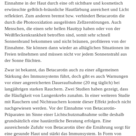
Einnahme in der Haut durch eine oft sichtbare und kosmetisch
erwünschte gelblich-bräunliche Hautfärbung anreichert und Licht
reflektiert. Zum anderen bremst bzw. verhindert Betacarotin die
durch die Photooxidation ausgelösten Zellzerstörungen. Auch
Menschen, die einen sehr hellen Hauttyp haben oder von der
Weißfleckenkrankheit betroffen sind, somit sehr schnell
Sonnenbrand bekommen und nicht bräunen, profitieren von der
Einnahme. Sie können dann wieder an alltäglichen Situationen im
Freien teilnehmen und müssen nicht vor jedem Sonnenstrahl aus
der Sonne flüchten.
Zwar ist bekannt, das Betacarotin auch zu einer allgemeinen
Stärkung des Immunsystems führt, doch gibt es auch Warnungen
vor einer angereicherten Daueraufnahme (20 mg täglich) bei
langjährigen starken Rauchern. Zwei Studien haben gezeigt, dass
die Häufigkeit von Lungenkrebs zunahm. In einer weiteren Studie
mit Rauchern und Nichtrauchern konnte dieser Effekt jedoch nicht
nachgewiesen werden. Vor der Einnahme von Betacarotin-
Präparaten im Sinne einer Lichtschutzmaßnahme sollte deshalb
grundsätzlich eine hautärztliche Beratung erfolgen. Eine
ausreichende Zufuhr von Betacarotin über die Ernährung sorgt für
eine gesunde Haut und stärkt das Immunsystem. In Form von