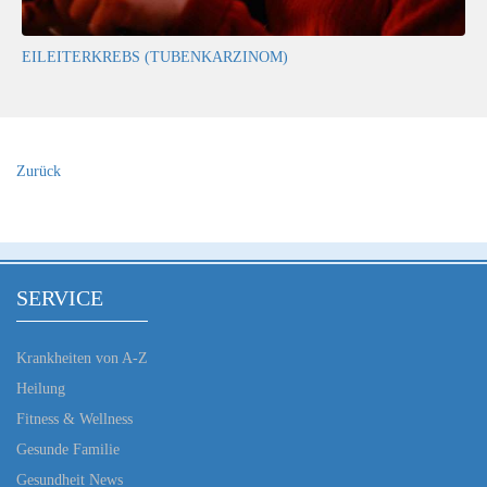
EILEITERKREBS (TUBENKARZINOM)
Zurück
SERVICE
Krankheiten von A-Z
Heilung
Fitness & Wellness
Gesunde Familie
Gesundheit News