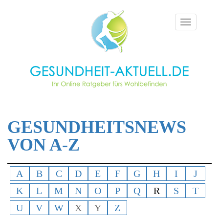
Toggle
navigation
GESUNDHEITSNEWS
VON A-Z
A
B
C
D
E
F
G
H
I
J
K
L
M
N
O
P
Q
R
S
T
U
V
W
X
Y
Z