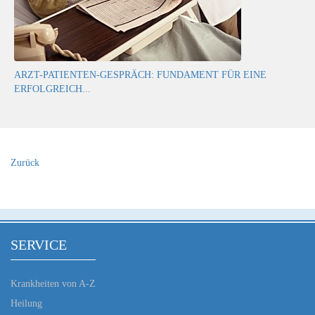
ARZT-PATIENTEN-GESPRÄCH: FUNDAMENT FÜR EINE
ERFOLGREICH...
Zurück
SERVICE
Krankheiten von A-Z
Heilung