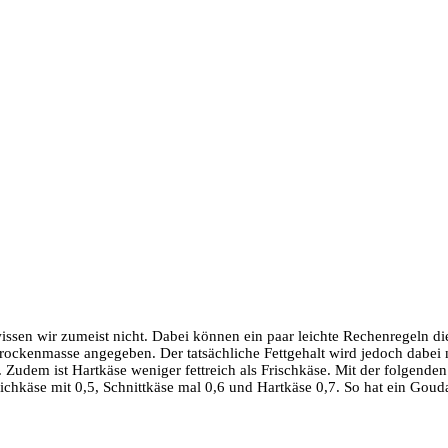
, wissen wir zumeist nicht. Dabei können ein paar leichte Rechenregeln 
ockenmasse angegeben. Der tatsächliche Fettgehalt wird jedoch dabei n
udem ist Hartkäse weniger fettreich als Frischkäse. Mit der folgenden 
Weichkäse mit 0,5, Schnittkäse mal 0,6 und Hartkäse 0,7. So hat ein Gouda